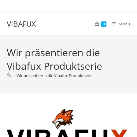
Zum
Inhalt
springen
VIBAFUX
Menü
0
Wir präsentieren die
Vibafux Produktserie
>
Wir präsentieren die Vibafux Produktserie